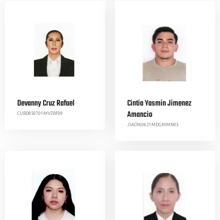
Devanny Cruz Rafael​
Cintia Yasmin Jimenez
Amancio
CURD850701MVZRF09
JIAC960621MDGMMN03