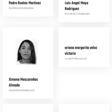
Pedro Ruelas Martinez
Luis Angel Moya
Rodriguez
RUMP060505HBSLRDA6
MUTP950311MBSRLR09
ariana margarita velez
victoria
veva841108mbslcr01
Ximena Mascareñas
Almada
MAAX000429MBSSLMA7