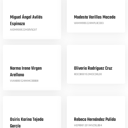
Miguel Ángel Avilés
Modesta Varillas Maceda
Espinoza
VAMM980224MPLRCD03
AIEM900822HSRVSG07
Norma Irene Virgen
Oliveria Rodríguez Cruz
Arellano
ROCO800102MOCDRL00
VIAN880524MMCRRR08
Osiris Karina Tejeda
Rebeca Hernández Pulido
García
HEPR981201MVZRLB04