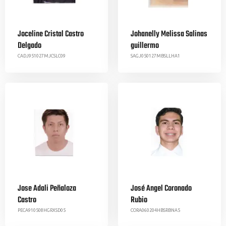
Joceline Cristal Castro
Johanelly Melissa Salinas
Delgado
guillermo
CADJ951027MJCSLC09
SAGJ050127MBSLLHA1
Jose Adali Peñaloza
José Angel Coronado
Castro
Rubio
PECA910508HGRXSD05
CORA060204HBSRBNA5