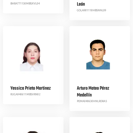
León
BARA771130MBSXVL04
GOLA981118HBSNNL09
Yessica Prieto Martinez
Arturo Mateo Pérez
Medellín
RUGA940611MBSVRN02
PEMA040630HNLRDRA5