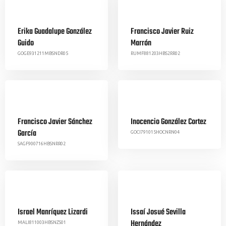
Erika Guadalupe González
Francisco Javier Ruiz
Guido
Marrón
GOGE931211MBSNDR05
RUMF881203HBS2RR02
Francisco Javier Sánchez
Inocencio González Cortez
García
GOCI791015HOCNRN04
SAGF900716HBSNRR02
Israel Manríquez Lizardi
Issaí Josué Sevilla
Hernández
MALI811003HBSNZS01