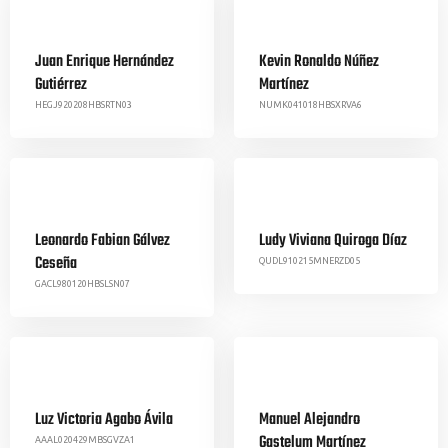
Juan Enrique Hernández
Kevin Ronaldo Núñez
Gutiérrez
Martínez
HEGJ920208HBSRTN03
NUMK041018HBSXRVA6
Leonardo Fabian Gálvez
Ludy Viviana Quiroga Díaz
Ceseña
QUDL910215MNERZD05
GACL980120HBSLSN07
Luz Victoria Agabo Ávila
Manuel Alejandro
Gastelum Martínez
AAAL020429MBSGVZA1