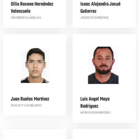
Dilia Roxana Hernández
Isaac Alejandro Josué
Valenzuela
Gutierrez
HEVD890916mbSRLL03
JOGI031013HBSSTSA0
Juan Ruelas Martínez
Luis Angel Moya
Rodriguez
RUMJ071122HBSLRNA7
MORL931004HBSYDS02