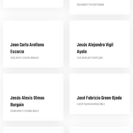
SEHI880719HDFVRS08
Jean Carlo Arellano
Jesús Alejandro Vigil
Escorza
Ayala
AEEJ041125HPLRSNA4
VIAJ840207HDFGS00
Jesús Alexis Olmos
José Fabricio Green Ojeda
Burgoin
GEOF760904H8SRJB02
OOBJ000113HBSLRSA5