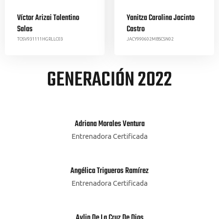
Víctor Arizai Tolentino
Yanitza Carolina Jacinto
Salas
Castro
TOSV931111HGRLLC03
JACY990602MBSCSN02
GENERACIÓN 2022
Adriana Morales Ventura
Entrenadora Certificada
Angélica Trigueros Ramírez
Entrenadora Certificada
Aylin De La Cruz De Dios