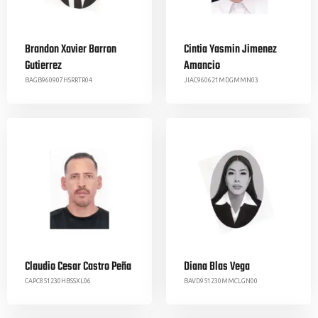
Brandon Xavier Barron
Cintia Yasmin Jimenez
Gutierrez
Amancio
BAGB960907HSRRTR04
JIAC960621MDGMMN03
Claudio Cesar Castro Peña
Diana Blas Vega
CAPC851230HBSSXL06
BAVD951230MMCLGN00