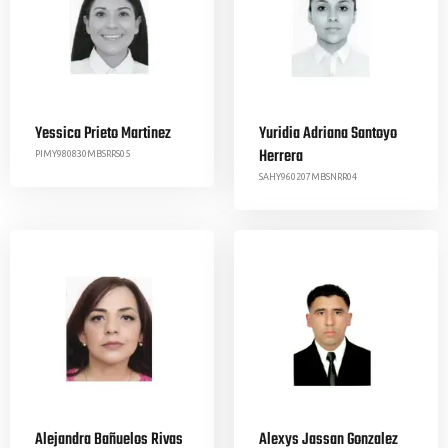
Yessica Prieto Martinez
Yuridia Adriana Santoyo
Herrera
PIMY980830MBSRRS05
SAHY960207MBSNRR04
Alejandra Bañuelos Rivas
Alexys Jassan Gonzalez