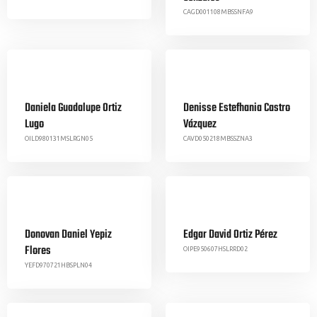
CAGD001108MBSSNFA9
Daniela Guadalupe Ortiz
Denisse Estefhania Castro
Lugo
Vázquez
OILD980131MSLRGN05
CAVD050218MBSSZNA3
Donovan Daniel Yepiz
Edgar David Ortiz Pérez
Flores
OIPE950607HSLRRD02
YEFD970721HBSPLN04