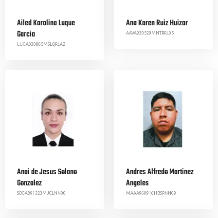
Ailed Karolina Luque
Ana Karen Ruiz Huizar
Garcia
AAVA930529MNTRRL05
LUGA030805MSLQRLA2
Anai de Jesus Solano
Andres Alfredo Martinez
Gonzalez
Angeles
SOGA891223MJCLNN00
MAAA960916HBSRNN09