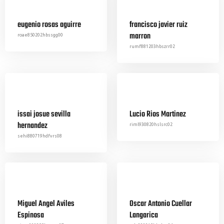
eugenio rosas aguirre
francisco javier ruiz
marron
roae850202hbssgg00
rumf881203hbszrr02
issai josue sevilla
Lucio Rios Martinez
hernandez
riml930820hslsrc02
sehi880719hdfvrs08
Miguel Angel Aviles
Oscar Antonio Cuellar
Espinosa
Langarica