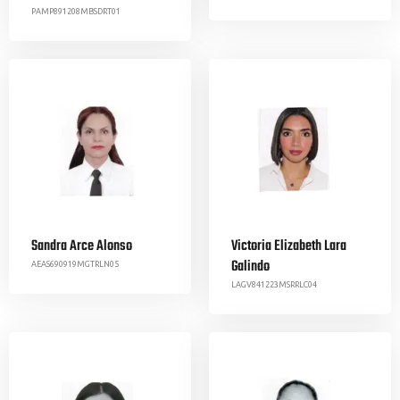
PAMP891208MBSDRT01
Sandra Arce Alonso
Victoria Elizabeth Lara
Galindo
AEAS690919MGTRLN05
LAGV841223MSRRLC04