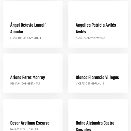
Ángel Octavio Lomelí
Angelica Patricia Avilés
Amador
Avilés
LOAA881120HBSMMN04
AIAA820212MBSVVN02
Ariana Perez Monroy
Blanca Florencia Villegas
PEMA041203MBSRNRA6
VICB751027MDFLHL18
Cesar Arellano Escorza
Dafne Alejandra Castro
Gonzales
GASA011024HBSRLLA3