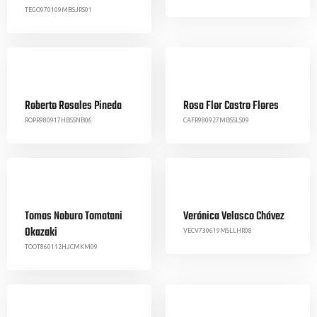
TEGO970109MBSJRS01
Roberto Rosales Pineda
Rosa Flor Castro Flores
ROPR980917HBSSNB06
CAFR980927MBSSLS09
Tomas Noburo Tomatani
Verónica Velasco Chávez
Okazaki
VECV730619MSLLHR08
TOOT860112HJCMKM09