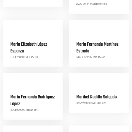
GAMM021226HBSSRNA3
María Elizabeth López
María Fernanda Martínez
Esparza
Estrada
LOEE750606MJCPSL00
MAEF021107MBSRSRA6
María Fernanda Rodríguez
Maribel Radilla Salgado
López
RASM940307MGRDLR09
ROLF030909MBSDPRA1