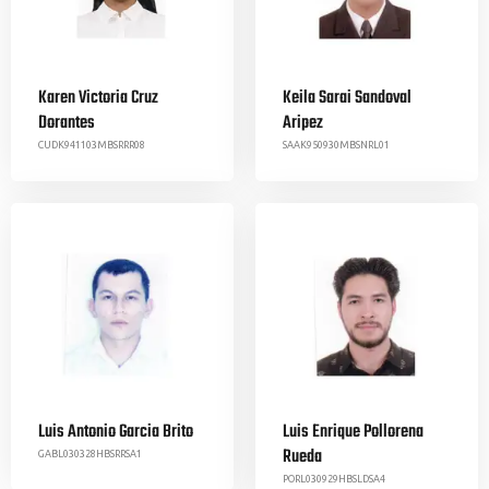
Karen Victoria Cruz
Keila Sarai Sandoval
Dorantes
Aripez
CUDK941103MBSRRR08
SAAK950930MBSNRL01
Luis Antonio Garcia Brito
Luis Enrique Pollorena
Rueda
GABL030328HBSRRSA1
PORL030929HBSLDSA4