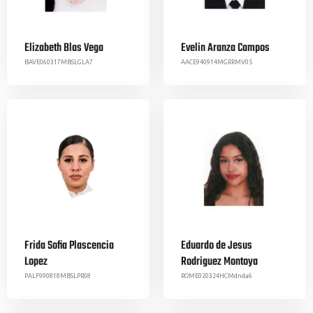
Elizabeth Blas Vega
Evelin Aranza Campos
BAVE060317MBSLGLA7
AACE940914MGRRMV05
Frida Sofia Plascencia
Eduardo de Jesus
Lopez
Rodriguez Montoya
PALF990818MBSLPR08
ROME020324HCMdnda6