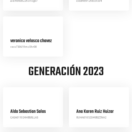
aiem900822hsrvsg07
cxlo990912hbslns04
veronica velasco chavez
vecv730619msllhr08
GENERACIÓN 2023
Aldo Sebastian Salas
Ana Karen Ruiz Huizar
GASA011024HBSRLLA3
RUHA010523MBSZZNA2