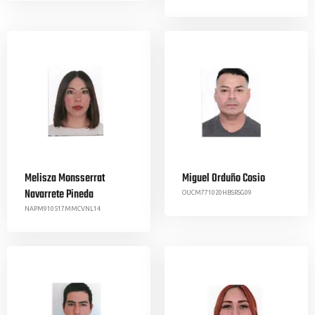
Melisza Monsserrat
Miguel Orduño Cosio
Navarrete Pineda
OUCM771020HBSRSG09
NAPM910517MMCVNL14