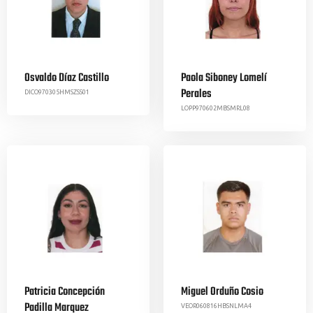
Osvaldo Díaz Castillo
Paola Siboney Lomelí
Perales
DICO970305HMSZSS01
LOPP970602MBSMRL08
Patricia Concepción
Miguel Orduño Cosio
Padilla Marquez
VEOR060816HBSNLMA4