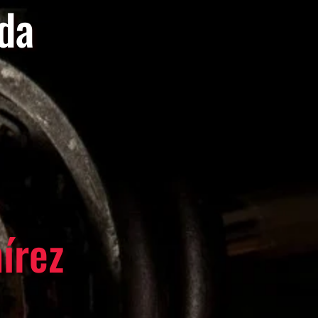
ada
írez