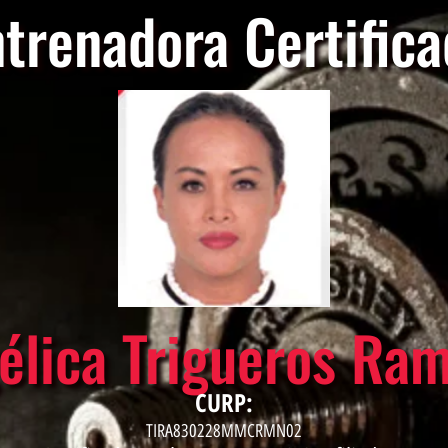
trenadora Certific
élica Trigueros Ram
CURP:
TIRA830228MMCRMN02