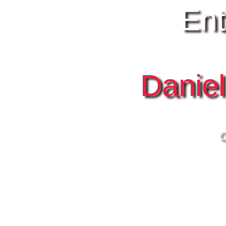
Ent
Danie
C