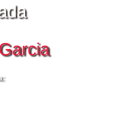
cada
Garcia
a: