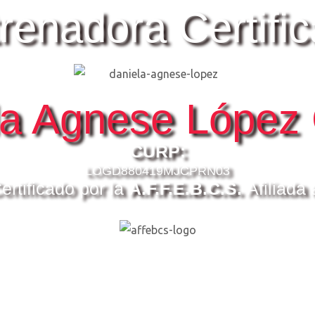
renadora Certifi
la Agnese López 
CURP:
LOGD880419MJCPRN03
ertificado por la
A.F.F.E.B.C.S.
Afiliada 