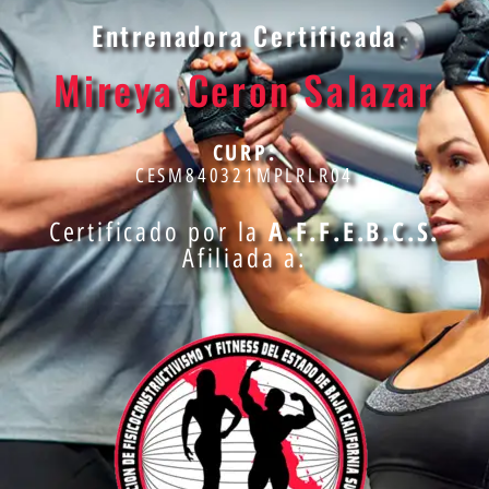
Entrenadora Certificada
Mireya Ceron Salazar
CURP:
CESM840321MPLRLR04
A.F.F.E.B.C.S.
Certificado por la
Afiliada a: