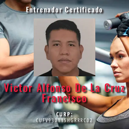
Entrenador Certificado
Victor Alfonso De La Cruz
Francisco
CURP:
CUFV930115HGRRRC02