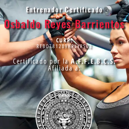
Entrenador Certificado
Osbaldo Reyes Barrientos
CURP:
REBO781209HPLYRS02
A.F.F.E.B.C.S.
Certificado por la
Afiliada a: