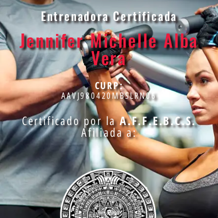
Entrenadora Certificada
Jennifer Michelle Alba
Vera
CURP:
AAVJ980420MBSLRN06
A.F.F.E.B.C.S.
Certificado por la
Afiliada a: